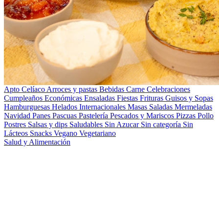
Apto Celíaco
Arroces y pastas
Bebidas
Carne
Celebraciones
Cumpleaños
Económicas
Ensaladas
Fiestas
Frituras
Guisos y Sopas
Hamburguesas
Helados
Internacionales
Masas Saladas
Mermeladas
Navidad
Panes
Pascuas
Pastelería
Pescados y Mariscos
Pizzas
Pollo
Postres
Salsas y dips
Saludables
Sin Azucar
Sin categoría
Sin
Lácteos
Snacks
Vegano
Vegetariano
Salud y Alimentación