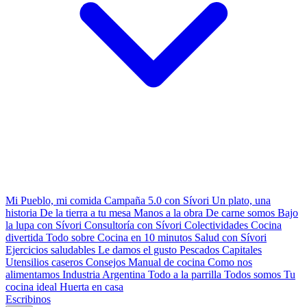
Mi Pueblo, mi comida
Campaña 5.0 con Sívori
Un plato, una
historia
De la tierra a tu mesa
Manos a la obra
De carne somos
Bajo
la lupa con Sívori
Consultoría con Sívori
Colectividades
Cocina
divertida
Todo sobre
Cocina en 10 minutos
Salud con Sívori
Ejercicios saludables
Le damos el gusto
Pescados Capitales
Utensilios caseros
Consejos
Manual de cocina
Como nos
alimentamos
Industria Argentina
Todo a la parrilla
Todos somos
Tu
cocina ideal
Huerta en casa
Escribinos