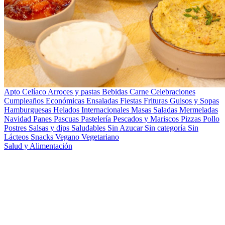
Apto Celíaco
Arroces y pastas
Bebidas
Carne
Celebraciones
Cumpleaños
Económicas
Ensaladas
Fiestas
Frituras
Guisos y Sopas
Hamburguesas
Helados
Internacionales
Masas Saladas
Mermeladas
Navidad
Panes
Pascuas
Pastelería
Pescados y Mariscos
Pizzas
Pollo
Postres
Salsas y dips
Saludables
Sin Azucar
Sin categoría
Sin
Lácteos
Snacks
Vegano
Vegetariano
Salud y Alimentación