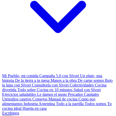
Mi Pueblo, mi comida
Campaña 5.0 con Sívori
Un plato, una
historia
De la tierra a tu mesa
Manos a la obra
De carne somos
Bajo
la lupa con Sívori
Consultoría con Sívori
Colectividades
Cocina
divertida
Todo sobre
Cocina en 10 minutos
Salud con Sívori
Ejercicios saludables
Le damos el gusto
Pescados Capitales
Utensilios caseros
Consejos
Manual de cocina
Como nos
alimentamos
Industria Argentina
Todo a la parrilla
Todos somos
Tu
cocina ideal
Huerta en casa
Escribinos