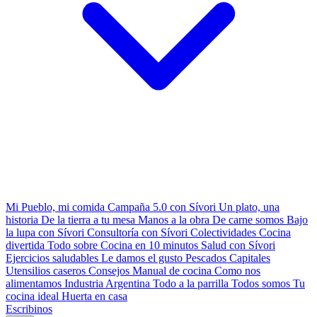
Mi Pueblo, mi comida
Campaña 5.0 con Sívori
Un plato, una
historia
De la tierra a tu mesa
Manos a la obra
De carne somos
Bajo
la lupa con Sívori
Consultoría con Sívori
Colectividades
Cocina
divertida
Todo sobre
Cocina en 10 minutos
Salud con Sívori
Ejercicios saludables
Le damos el gusto
Pescados Capitales
Utensilios caseros
Consejos
Manual de cocina
Como nos
alimentamos
Industria Argentina
Todo a la parrilla
Todos somos
Tu
cocina ideal
Huerta en casa
Escribinos