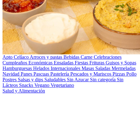
Apto Celíaco
Arroces y pastas
Bebidas
Carne
Celebraciones
Cumpleaños
Económicas
Ensaladas
Fiestas
Frituras
Guisos y Sopas
Hamburguesas
Helados
Internacionales
Masas Saladas
Mermeladas
Navidad
Panes
Pascuas
Pastelería
Pescados y Mariscos
Pizzas
Pollo
Postres
Salsas y dips
Saludables
Sin Azucar
Sin categoría
Sin
Lácteos
Snacks
Vegano
Vegetariano
Salud y Alimentación