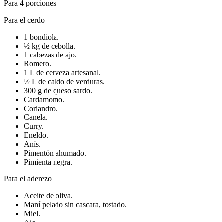
Para 4 porciones
Para el cerdo
1 bondiola.
½ kg de cebolla.
1 cabezas de ajo.
Romero.
1 L de cerveza artesanal.
½ L de caldo de verduras.
300 g de queso sardo.
Cardamomo.
Coriandro.
Canela.
Curry.
Eneldo.
Anís.
Pimentón ahumado.
Pimienta negra.
Para el aderezo
Aceite de oliva.
Maní pelado sin cascara, tostado.
Miel.