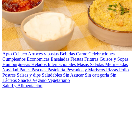
Apto Celíaco
Arroces y pastas
Bebidas
Carne
Celebraciones
Cumpleaños
Económicas
Ensaladas
Fiestas
Frituras
Guisos y Sopas
Hamburguesas
Helados
Internacionales
Masas Saladas
Mermeladas
Navidad
Panes
Pascuas
Pastelería
Pescados y Mariscos
Pizzas
Pollo
Postres
Salsas y dips
Saludables
Sin Azucar
Sin categoría
Sin
Lácteos
Snacks
Vegano
Vegetariano
Salud y Alimentación