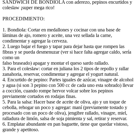
SANDWICH DE BONDIOLA con aderezo, pepinos encurtidos y
coleslaw ¡super mega rico!
PROCEDIMIENTO:
1. Bondiola: Cortar en medallones y cocinar con una base de
láminas de ajo, romero y aceite, una vez sellada la carne,
condimentar y agregar la cerveza.
2. Luego bajar el fuego y tapar para dejar hasta que rompen las
fibras y se pueda desmenuzar (ver si hace falta agregar caldo, sería
como un
falso braseado) apagar y montar el queso sardo rallado.
3. Para el coleslaw: cortar en juliana los 2 tipos de repollo y rallar
zanahoria, reservar, condimentar y agregar el yogurt natural.
4. Encurtido de pepino: Partes iguales de azúcar, vinagre de alcohol
y agua (si son 3 pepino con 500 cc de cada uno esta sobrado) llevar
a cocción, cuando rompe hervor volcar sobre los pepinos
previamente cortados en rodajas finas.
5. Para la salsa: Hacer base de aceite de oliva, ajo y un toque de
cebolla, rehogar un poco y agregar: maní (previamente tostado y
procesado con un poco de oliva), jengibre rallado, vinagre, miel,
ralladura de limón, salsa de soja pimienta y sal, retirar y reservar.
6. Emplatar abundante en pan baguette, tiene que quedar vistoso,
grande y apetitoso.