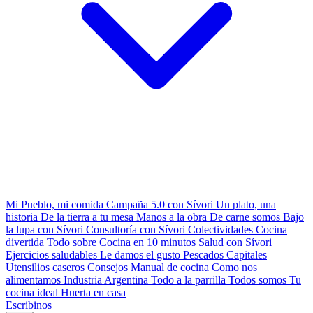
Mi Pueblo, mi comida
Campaña 5.0 con Sívori
Un plato, una
historia
De la tierra a tu mesa
Manos a la obra
De carne somos
Bajo
la lupa con Sívori
Consultoría con Sívori
Colectividades
Cocina
divertida
Todo sobre
Cocina en 10 minutos
Salud con Sívori
Ejercicios saludables
Le damos el gusto
Pescados Capitales
Utensilios caseros
Consejos
Manual de cocina
Como nos
alimentamos
Industria Argentina
Todo a la parrilla
Todos somos
Tu
cocina ideal
Huerta en casa
Escribinos