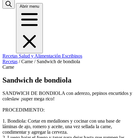
Abrir menu
Recetas
Salud y Alimentación
Escribinos
Recetas
/
Carne
/
Sandwich de bondiola
Carne
Sandwich de bondiola
SANDWICH DE BONDIOLA con aderezo, pepinos encurtidos y
coleslaw ¡super mega rico!
PROCEDIMIENTO:
1. Bondiola: Cortar en medallones y cocinar con una base de
láminas de ajo, romero y aceite, una vez sellada la carne,
condimentar y agregar la cerveza.
2. Luego bajar el fuego y tapar para dejar hasta que rompen las