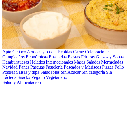
Apto Celíaco
Arroces y pastas
Bebidas
Carne
Celebraciones
Cumpleaños
Económicas
Ensaladas
Fiestas
Frituras
Guisos y Sopas
Hamburguesas
Helados
Internacionales
Masas Saladas
Mermeladas
Navidad
Panes
Pascuas
Pastelería
Pescados y Mariscos
Pizzas
Pollo
Postres
Salsas y dips
Saludables
Sin Azucar
Sin categoría
Sin
Lácteos
Snacks
Vegano
Vegetariano
Salud y Alimentación