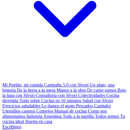
Mi Pueblo, mi comida
Campaña 5.0 con Sívori
Un plato, una
historia
De la tierra a tu mesa
Manos a la obra
De carne somos
Bajo
la lupa con Sívori
Consultoría con Sívori
Colectividades
Cocina
divertida
Todo sobre
Cocina en 10 minutos
Salud con Sívori
Ejercicios saludables
Le damos el gusto
Pescados Capitales
Utensilios caseros
Consejos
Manual de cocina
Como nos
alimentamos
Industria Argentina
Todo a la parrilla
Todos somos
Tu
cocina ideal
Huerta en casa
Escribinos