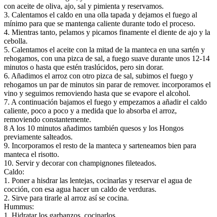
con aceite de oliva, ajo, sal y pimienta y reservamos.
3. Calentamos el caldo en una olla tapada y dejamos el fuego al
mínimo para que se mantenga caliente durante todo el proceso.
4. Mientras tanto, pelamos y picamos finamente el diente de ajo y la
cebolla.
5. Calentamos el aceite con la mitad de la manteca en una sartén y
rehogamos, con una pizca de sal, a fuego suave durante unos 12-14
minutos o hasta que estén traslúcidos, pero sin dorar.
6. Añadimos el arroz con otro pizca de sal, subimos el fuego y
rehogamos un par de minutos sin parar de remover. incorporamos el
vino y seguimos removiendo hasta que se evapore el alcohol.
7. A continuación bajamos el fuego y empezamos a añadir el caldo
caliente, poco a poco y a medida que lo absorba el arroz,
removiendo constantemente.
8 A los 10 minutos añadimos también quesos y los Hongos
previamente salteados.
9. Incorporamos el resto de la manteca y sarteneamos bien para
manteca el risotto.
10. Servir y decorar con champignones fileteados.
Caldo:
1. Poner a hisdrar las lentejas, cocinarlas y reservar el agua de
cocción, con esa agua hacer un caldo de verduras.
2. Sirve para tirarle al arroz así se cocina.
Hummus:
1. Hidratar los garbanzos, cocinarlos.