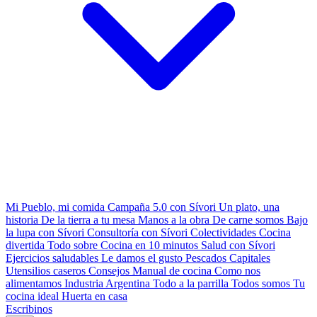
Mi Pueblo, mi comida
Campaña 5.0 con Sívori
Un plato, una
historia
De la tierra a tu mesa
Manos a la obra
De carne somos
Bajo
la lupa con Sívori
Consultoría con Sívori
Colectividades
Cocina
divertida
Todo sobre
Cocina en 10 minutos
Salud con Sívori
Ejercicios saludables
Le damos el gusto
Pescados Capitales
Utensilios caseros
Consejos
Manual de cocina
Como nos
alimentamos
Industria Argentina
Todo a la parrilla
Todos somos
Tu
cocina ideal
Huerta en casa
Escribinos