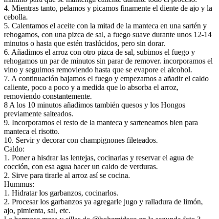
4. Mientras tanto, pelamos y picamos finamente el diente de ajo y la
cebolla.
5. Calentamos el aceite con la mitad de la manteca en una sartén y
rehogamos, con una pizca de sal, a fuego suave durante unos 12-14
minutos o hasta que estén traslúcidos, pero sin dorar.
6. Añadimos el arroz con otro pizca de sal, subimos el fuego y
rehogamos un par de minutos sin parar de remover. incorporamos el
vino y seguimos removiendo hasta que se evapore el alcohol.
7. A continuación bajamos el fuego y empezamos a añadir el caldo
caliente, poco a poco y a medida que lo absorba el arroz,
removiendo constantemente.
8 A los 10 minutos añadimos también quesos y los Hongos
previamente salteados.
9. Incorporamos el resto de la manteca y sarteneamos bien para
manteca el risotto.
10. Servir y decorar con champignones fileteados.
Caldo:
1. Poner a hisdrar las lentejas, cocinarlas y reservar el agua de
cocción, con esa agua hacer un caldo de verduras.
2. Sirve para tirarle al arroz así se cocina.
Hummus:
1. Hidratar los garbanzos, cocinarlos.
2. Procesar los garbanzos ya agregarle jugo y ralladura de limón,
ajo, pimienta, sal, etc.