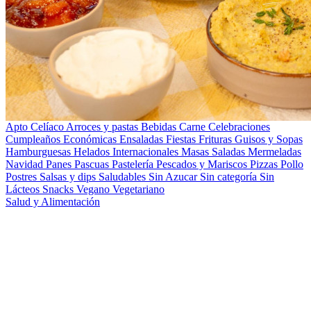
Apto Celíaco
Arroces y pastas
Bebidas
Carne
Celebraciones
Cumpleaños
Económicas
Ensaladas
Fiestas
Frituras
Guisos y Sopas
Hamburguesas
Helados
Internacionales
Masas Saladas
Mermeladas
Navidad
Panes
Pascuas
Pastelería
Pescados y Mariscos
Pizzas
Pollo
Postres
Salsas y dips
Saludables
Sin Azucar
Sin categoría
Sin
Lácteos
Snacks
Vegano
Vegetariano
Salud y Alimentación