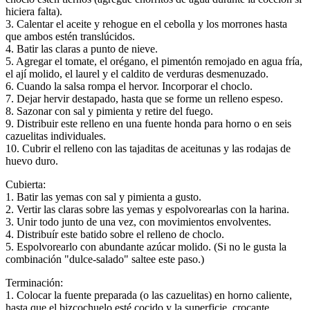
hiciera falta).
3. Calentar el aceite y rehogue en el cebolla y los morrones hasta
que ambos estén translúcidos.
4. Batir las claras a punto de nieve.
5. Agregar el tomate, el orégano, el pimentón remojado en agua fría,
el ají molido, el laurel y el caldito de verduras desmenuzado.
6. Cuando la salsa rompa el hervor. Incorporar el choclo.
7. Dejar hervir destapado, hasta que se forme un relleno espeso.
8. Sazonar con sal y pimienta y retire del fuego.
9. Distribuir este relleno en una fuente honda para horno o en seis
cazuelitas individuales.
10. Cubrir el relleno con las tajaditas de aceitunas y las rodajas de
huevo duro.
Cubierta:
1. Batir las yemas con sal y pimienta a gusto.
2. Vertir las claras sobre las yemas y espolvorearlas con la harina.
3. Unir todo junto de una vez, con movimientos envolventes.
4. Distribuír este batido sobre el relleno de choclo.
5. Espolvorearlo con abundante azúcar molido. (Si no le gusta la
combinación "dulce-salado" saltee este paso.)
Terminación:
1. Colocar la fuente preparada (o las cazuelitas) en horno caliente,
hasta que el bizcochuelo esté cocido y la superficie, crocante.