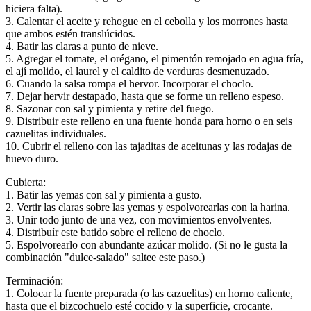
hiciera falta).
3. Calentar el aceite y rehogue en el cebolla y los morrones hasta
que ambos estén translúcidos.
4. Batir las claras a punto de nieve.
5. Agregar el tomate, el orégano, el pimentón remojado en agua fría,
el ají molido, el laurel y el caldito de verduras desmenuzado.
6. Cuando la salsa rompa el hervor. Incorporar el choclo.
7. Dejar hervir destapado, hasta que se forme un relleno espeso.
8. Sazonar con sal y pimienta y retire del fuego.
9. Distribuir este relleno en una fuente honda para horno o en seis
cazuelitas individuales.
10. Cubrir el relleno con las tajaditas de aceitunas y las rodajas de
huevo duro.
Cubierta:
1. Batir las yemas con sal y pimienta a gusto.
2. Vertir las claras sobre las yemas y espolvorearlas con la harina.
3. Unir todo junto de una vez, con movimientos envolventes.
4. Distribuír este batido sobre el relleno de choclo.
5. Espolvorearlo con abundante azúcar molido. (Si no le gusta la
combinación "dulce-salado" saltee este paso.)
Terminación:
1. Colocar la fuente preparada (o las cazuelitas) en horno caliente,
hasta que el bizcochuelo esté cocido y la superficie, crocante.