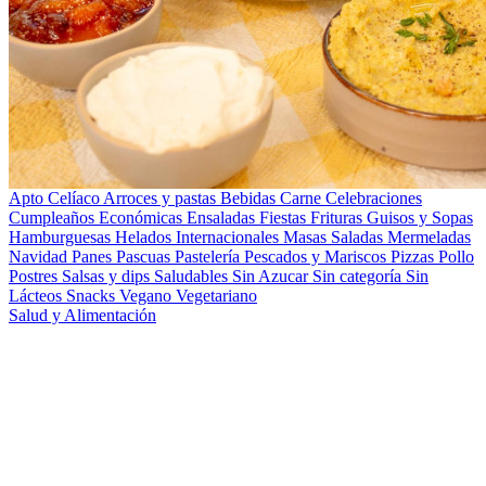
Apto Celíaco
Arroces y pastas
Bebidas
Carne
Celebraciones
Cumpleaños
Económicas
Ensaladas
Fiestas
Frituras
Guisos y Sopas
Hamburguesas
Helados
Internacionales
Masas Saladas
Mermeladas
Navidad
Panes
Pascuas
Pastelería
Pescados y Mariscos
Pizzas
Pollo
Postres
Salsas y dips
Saludables
Sin Azucar
Sin categoría
Sin
Lácteos
Snacks
Vegano
Vegetariano
Salud y Alimentación