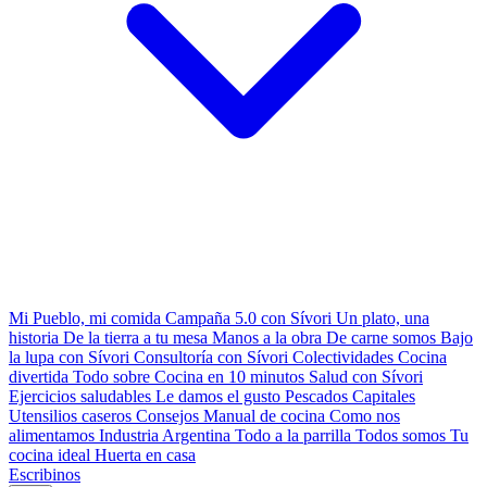
Mi Pueblo, mi comida
Campaña 5.0 con Sívori
Un plato, una
historia
De la tierra a tu mesa
Manos a la obra
De carne somos
Bajo
la lupa con Sívori
Consultoría con Sívori
Colectividades
Cocina
divertida
Todo sobre
Cocina en 10 minutos
Salud con Sívori
Ejercicios saludables
Le damos el gusto
Pescados Capitales
Utensilios caseros
Consejos
Manual de cocina
Como nos
alimentamos
Industria Argentina
Todo a la parrilla
Todos somos
Tu
cocina ideal
Huerta en casa
Escribinos