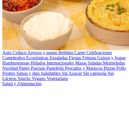
Apto Celíaco
Arroces y pastas
Bebidas
Carne
Celebraciones
Cumpleaños
Económicas
Ensaladas
Fiestas
Frituras
Guisos y Sopas
Hamburguesas
Helados
Internacionales
Masas Saladas
Mermeladas
Navidad
Panes
Pascuas
Pastelería
Pescados y Mariscos
Pizzas
Pollo
Postres
Salsas y dips
Saludables
Sin Azucar
Sin categoría
Sin
Lácteos
Snacks
Vegano
Vegetariano
Salud y Alimentación