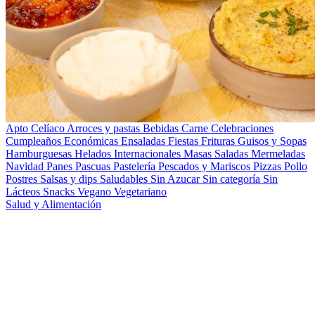
Apto Celíaco
Arroces y pastas
Bebidas
Carne
Celebraciones
Cumpleaños
Económicas
Ensaladas
Fiestas
Frituras
Guisos y Sopas
Hamburguesas
Helados
Internacionales
Masas Saladas
Mermeladas
Navidad
Panes
Pascuas
Pastelería
Pescados y Mariscos
Pizzas
Pollo
Postres
Salsas y dips
Saludables
Sin Azucar
Sin categoría
Sin
Lácteos
Snacks
Vegano
Vegetariano
Salud y Alimentación