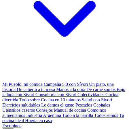
Mi Pueblo, mi comida
Campaña 5.0 con Sívori
Un plato, una
historia
De la tierra a tu mesa
Manos a la obra
De carne somos
Bajo
la lupa con Sívori
Consultoría con Sívori
Colectividades
Cocina
divertida
Todo sobre
Cocina en 10 minutos
Salud con Sívori
Ejercicios saludables
Le damos el gusto
Pescados Capitales
Utensilios caseros
Consejos
Manual de cocina
Como nos
alimentamos
Industria Argentina
Todo a la parrilla
Todos somos
Tu
cocina ideal
Huerta en casa
Escribinos