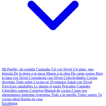
Mi Pueblo, mi comida
Campaña 5.0 con Sívori
Un plato, una
historia
De la tierra a tu mesa
Manos a la obra
De carne somos
Bajo
la lupa con Sívori
Consultoría con Sívori
Colectividades
Cocina
divertida
Todo sobre
Cocina en 10 minutos
Salud con Sívori
Ejercicios saludables
Le damos el gusto
Pescados Capitales
Utensilios caseros
Consejos
Manual de cocina
Como nos
alimentamos
Industria Argentina
Todo a la parrilla
Todos somos
Tu
cocina ideal
Huerta en casa
Escribinos