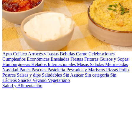
Apto Celíaco
Arroces y pastas
Bebidas
Carne
Celebraciones
Cumpleaños
Económicas
Ensaladas
Fiestas
Frituras
Guisos y Sopas
Hamburguesas
Helados
Internacionales
Masas Saladas
Mermeladas
Navidad
Panes
Pascuas
Pastelería
Pescados y Mariscos
Pizzas
Pollo
Postres
Salsas y dips
Saludables
Sin Azucar
Sin categoría
Sin
Lácteos
Snacks
Vegano
Vegetariano
Salud y Alimentación