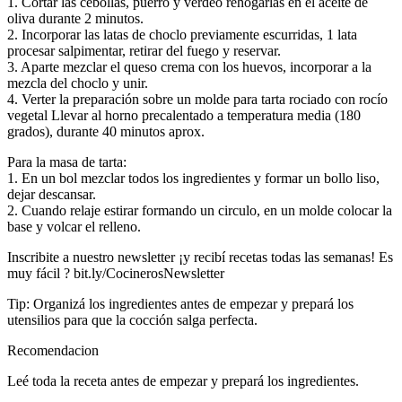
1. Cortar las cebollas, puerro y verdeo rehogarlas en el aceite de
oliva durante 2 minutos.
2. Incorporar las latas de choclo previamente escurridas, 1 lata
procesar salpimentar, retirar del fuego y reservar.
3. Aparte mezclar el queso crema con los huevos, incorporar a la
mezcla del choclo y unir.
4. Verter la preparación sobre un molde para tarta rociado con rocío
vegetal Llevar al horno precalentado a temperatura media (180
grados), durante 40 minutos aprox.
Para la masa de tarta:
1. En un bol mezclar todos los ingredientes y formar un bollo liso,
dejar descansar.
2. Cuando relaje estirar formando un circulo, en un molde colocar la
base y volcar el relleno.
Inscribite a nuestro newsletter ¡y recibí recetas todas las semanas! Es
muy fácil ? bit.ly/CocinerosNewsletter
Tip: Organizá los ingredientes antes de empezar y prepará los
utensilios para que la cocción salga perfecta.
Recomendacion
Leé toda la receta antes de empezar y prepará los ingredientes.