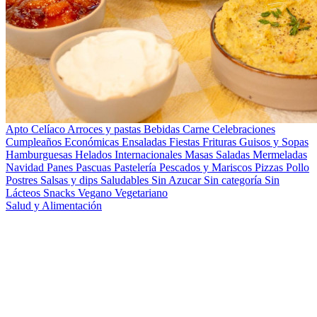
Apto Celíaco
Arroces y pastas
Bebidas
Carne
Celebraciones
Cumpleaños
Económicas
Ensaladas
Fiestas
Frituras
Guisos y Sopas
Hamburguesas
Helados
Internacionales
Masas Saladas
Mermeladas
Navidad
Panes
Pascuas
Pastelería
Pescados y Mariscos
Pizzas
Pollo
Postres
Salsas y dips
Saludables
Sin Azucar
Sin categoría
Sin
Lácteos
Snacks
Vegano
Vegetariano
Salud y Alimentación