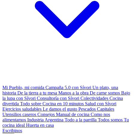
Mi Pueblo, mi comida
Campaña 5.0 con Sívori
Un plato, una
historia
De la tierra a tu mesa
Manos a la obra
De carne somos
Bajo
la lupa con Sívori
Consultoría con Sívori
Colectividades
Cocina
divertida
Todo sobre
Cocina en 10 minutos
Salud con Sívori
Ejercicios saludables
Le damos el gusto
Pescados Capitales
Utensilios caseros
Consejos
Manual de cocina
Como nos
alimentamos
Industria Argentina
Todo a la parrilla
Todos somos
Tu
cocina ideal
Huerta en casa
Escribinos