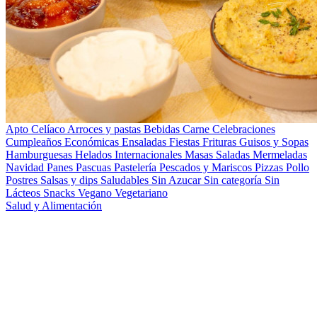
Apto Celíaco
Arroces y pastas
Bebidas
Carne
Celebraciones
Cumpleaños
Económicas
Ensaladas
Fiestas
Frituras
Guisos y Sopas
Hamburguesas
Helados
Internacionales
Masas Saladas
Mermeladas
Navidad
Panes
Pascuas
Pastelería
Pescados y Mariscos
Pizzas
Pollo
Postres
Salsas y dips
Saludables
Sin Azucar
Sin categoría
Sin
Lácteos
Snacks
Vegano
Vegetariano
Salud y Alimentación