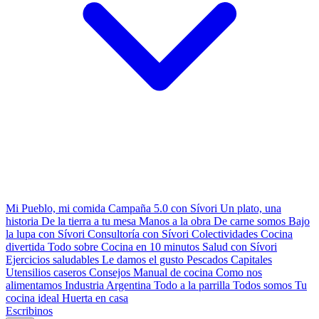
Mi Pueblo, mi comida
Campaña 5.0 con Sívori
Un plato, una
historia
De la tierra a tu mesa
Manos a la obra
De carne somos
Bajo
la lupa con Sívori
Consultoría con Sívori
Colectividades
Cocina
divertida
Todo sobre
Cocina en 10 minutos
Salud con Sívori
Ejercicios saludables
Le damos el gusto
Pescados Capitales
Utensilios caseros
Consejos
Manual de cocina
Como nos
alimentamos
Industria Argentina
Todo a la parrilla
Todos somos
Tu
cocina ideal
Huerta en casa
Escribinos