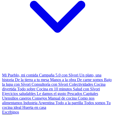
Mi Pueblo, mi comida
Campaña 5.0 con Sívori
Un plato, una
historia
De la tierra a tu mesa
Manos a la obra
De carne somos
Bajo
la lupa con Sívori
Consultoría con Sívori
Colectividades
Cocina
divertida
Todo sobre
Cocina en 10 minutos
Salud con Sívori
Ejercicios saludables
Le damos el gusto
Pescados Capitales
Utensilios caseros
Consejos
Manual de cocina
Como nos
alimentamos
Industria Argentina
Todo a la parrilla
Todos somos
Tu
cocina ideal
Huerta en casa
Escribinos