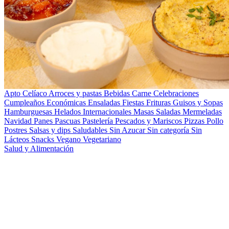
Apto Celíaco
Arroces y pastas
Bebidas
Carne
Celebraciones
Cumpleaños
Económicas
Ensaladas
Fiestas
Frituras
Guisos y Sopas
Hamburguesas
Helados
Internacionales
Masas Saladas
Mermeladas
Navidad
Panes
Pascuas
Pastelería
Pescados y Mariscos
Pizzas
Pollo
Postres
Salsas y dips
Saludables
Sin Azucar
Sin categoría
Sin
Lácteos
Snacks
Vegano
Vegetariano
Salud y Alimentación