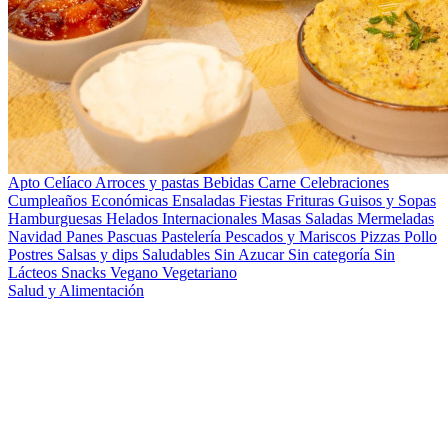
Apto Celíaco
Arroces y pastas
Bebidas
Carne
Celebraciones
Cumpleaños
Económicas
Ensaladas
Fiestas
Frituras
Guisos y Sopas
Hamburguesas
Helados
Internacionales
Masas Saladas
Mermeladas
Navidad
Panes
Pascuas
Pastelería
Pescados y Mariscos
Pizzas
Pollo
Postres
Salsas y dips
Saludables
Sin Azucar
Sin categoría
Sin
Lácteos
Snacks
Vegano
Vegetariano
Salud y Alimentación