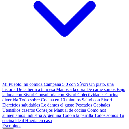
Mi Pueblo, mi comida
Campaña 5.0 con Sívori
Un plato, una
historia
De la tierra a tu mesa
Manos a la obra
De carne somos
Bajo
la lupa con Sívori
Consultoría con Sívori
Colectividades
Cocina
divertida
Todo sobre
Cocina en 10 minutos
Salud con Sívori
Ejercicios saludables
Le damos el gusto
Pescados Capitales
Utensilios caseros
Consejos
Manual de cocina
Como nos
alimentamos
Industria Argentina
Todo a la parrilla
Todos somos
Tu
cocina ideal
Huerta en casa
Escribinos