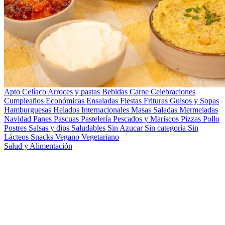
Apto Celíaco
Arroces y pastas
Bebidas
Carne
Celebraciones
Cumpleaños
Económicas
Ensaladas
Fiestas
Frituras
Guisos y Sopas
Hamburguesas
Helados
Internacionales
Masas Saladas
Mermeladas
Navidad
Panes
Pascuas
Pastelería
Pescados y Mariscos
Pizzas
Pollo
Postres
Salsas y dips
Saludables
Sin Azucar
Sin categoría
Sin
Lácteos
Snacks
Vegano
Vegetariano
Salud y Alimentación