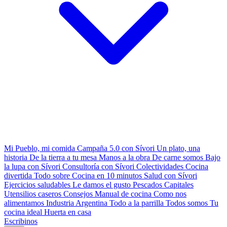
Mi Pueblo, mi comida
Campaña 5.0 con Sívori
Un plato, una
historia
De la tierra a tu mesa
Manos a la obra
De carne somos
Bajo
la lupa con Sívori
Consultoría con Sívori
Colectividades
Cocina
divertida
Todo sobre
Cocina en 10 minutos
Salud con Sívori
Ejercicios saludables
Le damos el gusto
Pescados Capitales
Utensilios caseros
Consejos
Manual de cocina
Como nos
alimentamos
Industria Argentina
Todo a la parrilla
Todos somos
Tu
cocina ideal
Huerta en casa
Escribinos