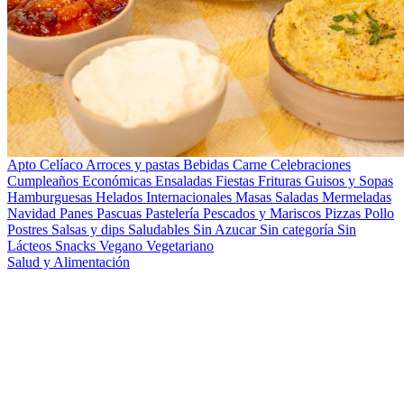
Apto Celíaco
Arroces y pastas
Bebidas
Carne
Celebraciones
Cumpleaños
Económicas
Ensaladas
Fiestas
Frituras
Guisos y Sopas
Hamburguesas
Helados
Internacionales
Masas Saladas
Mermeladas
Navidad
Panes
Pascuas
Pastelería
Pescados y Mariscos
Pizzas
Pollo
Postres
Salsas y dips
Saludables
Sin Azucar
Sin categoría
Sin
Lácteos
Snacks
Vegano
Vegetariano
Salud y Alimentación