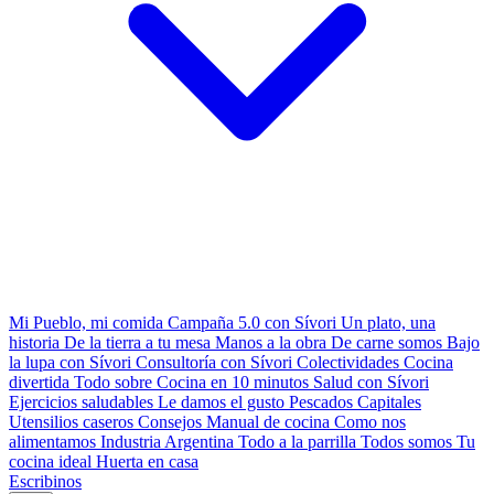
Mi Pueblo, mi comida
Campaña 5.0 con Sívori
Un plato, una
historia
De la tierra a tu mesa
Manos a la obra
De carne somos
Bajo
la lupa con Sívori
Consultoría con Sívori
Colectividades
Cocina
divertida
Todo sobre
Cocina en 10 minutos
Salud con Sívori
Ejercicios saludables
Le damos el gusto
Pescados Capitales
Utensilios caseros
Consejos
Manual de cocina
Como nos
alimentamos
Industria Argentina
Todo a la parrilla
Todos somos
Tu
cocina ideal
Huerta en casa
Escribinos