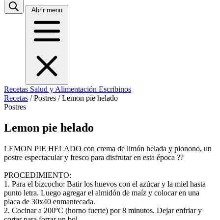
Abrir menu
Recetas
Salud y Alimentación
Escribinos
Recetas
/
Postres
/
Lemon pie helado
Postres
Lemon pie helado
LEMON PIE HELADO con crema de limón helada y pionono, un
postre espectacular y fresco para disfrutar en esta época ??
PROCEDIMIENTO:
1. Para el bizcocho: Batir los huevos con el azúcar y la miel hasta
punto letra. Luego agregar el almidón de maíz y colocar en una
placa de 30x40 enmantecada.
2. Cocinar a 200ºC (horno fuerte) por 8 minutos. Dejar enfriar y
cortar para forrar un bol.