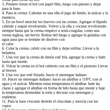
3. Primero forrar el bol con papel film, luego con pinono y dejar
para la base.
4. Para la crema: Calentar en una olla el jugo de limón, la azúcar y la
manteca.
5. En un bowl mezclar los huevos con las yemas. Agregar el líquido
caliente y seguir revolviendo. Volver a la olla y cocinar revolviendo
siempre hasta que la crema empiece a semi-coagular, como una
crema inglesa, sin hervir. Retirar del fuego y agregar la gelatina con
agua para que se termine de disolver con
el calor.
6. Colar la crema, cubrir con un film y dejar enfriar. Llevar a la
heladera.
7. Una vez que la crema de limón esté fría, agregar la crema y batir
hasta que monte.
8. Volcar la crema en el bol cubierto con un film y el pionono Llevar
al freezer.
9. Una vez que esté frizado, hacer el merengue italiano
10. Hacer un merengue italiano: hacer un almíbar a 118ºC con al
agua y el azúcar. Mientras toma temperatura el almíbar, batir las
claras y agregar el almíbar en forma de hilo hasta que monte y baje
la temperatura desmoldar la torta y decorar con merengue y
sopletear.
11. Para la base crocante derretir el chocolate y mezcla con los
copos