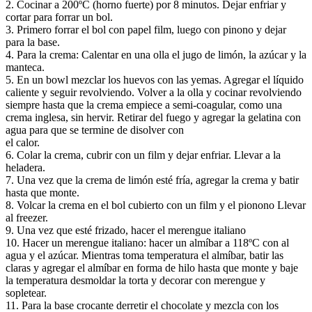
2. Cocinar a 200ºC (horno fuerte) por 8 minutos. Dejar enfriar y
cortar para forrar un bol.
3. Primero forrar el bol con papel film, luego con pinono y dejar
para la base.
4. Para la crema: Calentar en una olla el jugo de limón, la azúcar y la
manteca.
5. En un bowl mezclar los huevos con las yemas. Agregar el líquido
caliente y seguir revolviendo. Volver a la olla y cocinar revolviendo
siempre hasta que la crema empiece a semi-coagular, como una
crema inglesa, sin hervir. Retirar del fuego y agregar la gelatina con
agua para que se termine de disolver con
el calor.
6. Colar la crema, cubrir con un film y dejar enfriar. Llevar a la
heladera.
7. Una vez que la crema de limón esté fría, agregar la crema y batir
hasta que monte.
8. Volcar la crema en el bol cubierto con un film y el pionono Llevar
al freezer.
9. Una vez que esté frizado, hacer el merengue italiano
10. Hacer un merengue italiano: hacer un almíbar a 118ºC con al
agua y el azúcar. Mientras toma temperatura el almíbar, batir las
claras y agregar el almíbar en forma de hilo hasta que monte y baje
la temperatura desmoldar la torta y decorar con merengue y
sopletear.
11. Para la base crocante derretir el chocolate y mezcla con los