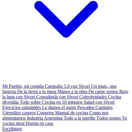
Mi Pueblo, mi comida
Campaña 5.0 con Sívori
Un plato, una
historia
De la tierra a tu mesa
Manos a la obra
De carne somos
Bajo
la lupa con Sívori
Consultoría con Sívori
Colectividades
Cocina
divertida
Todo sobre
Cocina en 10 minutos
Salud con Sívori
Ejercicios saludables
Le damos el gusto
Pescados Capitales
Utensilios caseros
Consejos
Manual de cocina
Como nos
alimentamos
Industria Argentina
Todo a la parrilla
Todos somos
Tu
cocina ideal
Huerta en casa
Escribinos