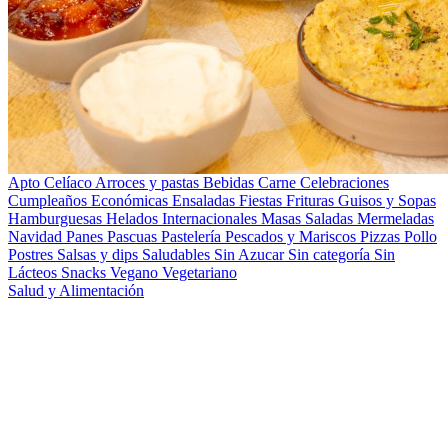
Apto Celíaco
Arroces y pastas
Bebidas
Carne
Celebraciones
Cumpleaños
Económicas
Ensaladas
Fiestas
Frituras
Guisos y Sopas
Hamburguesas
Helados
Internacionales
Masas Saladas
Mermeladas
Navidad
Panes
Pascuas
Pastelería
Pescados y Mariscos
Pizzas
Pollo
Postres
Salsas y dips
Saludables
Sin Azucar
Sin categoría
Sin
Lácteos
Snacks
Vegano
Vegetariano
Salud y Alimentación