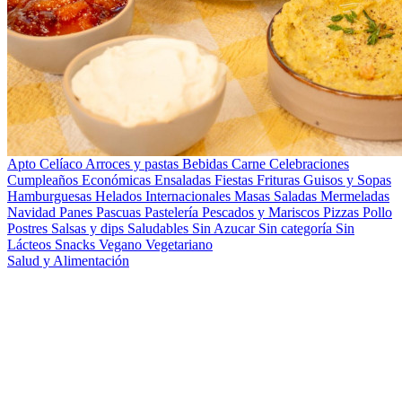
Apto Celíaco
Arroces y pastas
Bebidas
Carne
Celebraciones
Cumpleaños
Económicas
Ensaladas
Fiestas
Frituras
Guisos y Sopas
Hamburguesas
Helados
Internacionales
Masas Saladas
Mermeladas
Navidad
Panes
Pascuas
Pastelería
Pescados y Mariscos
Pizzas
Pollo
Postres
Salsas y dips
Saludables
Sin Azucar
Sin categoría
Sin
Lácteos
Snacks
Vegano
Vegetariano
Salud y Alimentación