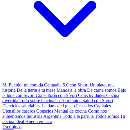
Mi Pueblo, mi comida
Campaña 5.0 con Sívori
Un plato, una
historia
De la tierra a tu mesa
Manos a la obra
De carne somos
Bajo
la lupa con Sívori
Consultoría con Sívori
Colectividades
Cocina
divertida
Todo sobre
Cocina en 10 minutos
Salud con Sívori
Ejercicios saludables
Le damos el gusto
Pescados Capitales
Utensilios caseros
Consejos
Manual de cocina
Como nos
alimentamos
Industria Argentina
Todo a la parrilla
Todos somos
Tu
cocina ideal
Huerta en casa
Escribinos