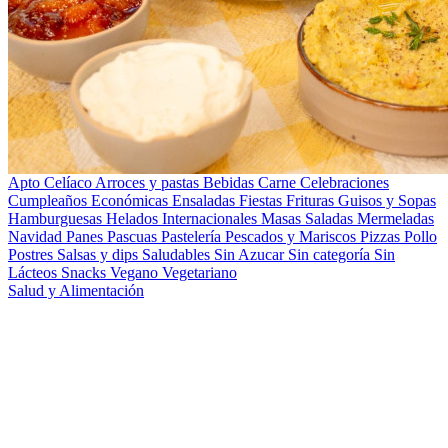
Apto Celíaco
Arroces y pastas
Bebidas
Carne
Celebraciones
Cumpleaños
Económicas
Ensaladas
Fiestas
Frituras
Guisos y Sopas
Hamburguesas
Helados
Internacionales
Masas Saladas
Mermeladas
Navidad
Panes
Pascuas
Pastelería
Pescados y Mariscos
Pizzas
Pollo
Postres
Salsas y dips
Saludables
Sin Azucar
Sin categoría
Sin
Lácteos
Snacks
Vegano
Vegetariano
Salud y Alimentación