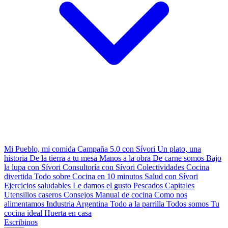
Mi Pueblo, mi comida
Campaña 5.0 con Sívori
Un plato, una
historia
De la tierra a tu mesa
Manos a la obra
De carne somos
Bajo
la lupa con Sívori
Consultoría con Sívori
Colectividades
Cocina
divertida
Todo sobre
Cocina en 10 minutos
Salud con Sívori
Ejercicios saludables
Le damos el gusto
Pescados Capitales
Utensilios caseros
Consejos
Manual de cocina
Como nos
alimentamos
Industria Argentina
Todo a la parrilla
Todos somos
Tu
cocina ideal
Huerta en casa
Escribinos