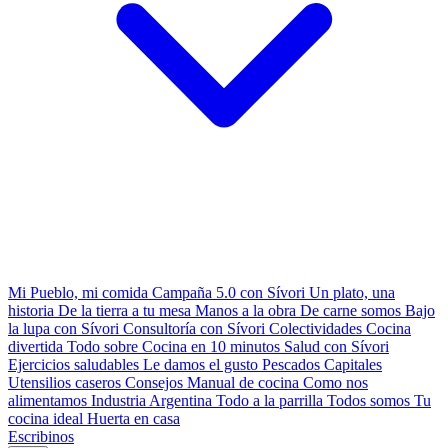
Mi Pueblo, mi comida
Campaña 5.0 con Sívori
Un plato, una
historia
De la tierra a tu mesa
Manos a la obra
De carne somos
Bajo
la lupa con Sívori
Consultoría con Sívori
Colectividades
Cocina
divertida
Todo sobre
Cocina en 10 minutos
Salud con Sívori
Ejercicios saludables
Le damos el gusto
Pescados Capitales
Utensilios caseros
Consejos
Manual de cocina
Como nos
alimentamos
Industria Argentina
Todo a la parrilla
Todos somos
Tu
cocina ideal
Huerta en casa
Escribinos