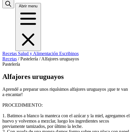
Abrir menu
Recetas
Salud y Alimentación
Escribinos
Recetas
/
Pastelería
/
Alfajores uruguayos
Pastelería
Alfajores uruguayos
Aprendé a preparar unos riquísimos alfajores uruguayos ¡que te van
a encantar!
PROCEDIMIENTO:
1. Batimos a blanco la manteca con el azúcar y la miel, agregamos el
huevo y volvemos a mezclar, luego los ingredientes secos
previamente tamizados, por último la leche.
2. Con ayuda de una manga damos forma sobre una placa con papel