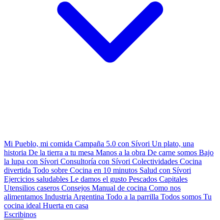
Mi Pueblo, mi comida
Campaña 5.0 con Sívori
Un plato, una
historia
De la tierra a tu mesa
Manos a la obra
De carne somos
Bajo
la lupa con Sívori
Consultoría con Sívori
Colectividades
Cocina
divertida
Todo sobre
Cocina en 10 minutos
Salud con Sívori
Ejercicios saludables
Le damos el gusto
Pescados Capitales
Utensilios caseros
Consejos
Manual de cocina
Como nos
alimentamos
Industria Argentina
Todo a la parrilla
Todos somos
Tu
cocina ideal
Huerta en casa
Escribinos