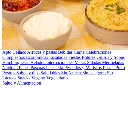
Apto Celíaco
Arroces y pastas
Bebidas
Carne
Celebraciones
Cumpleaños
Económicas
Ensaladas
Fiestas
Frituras
Guisos y Sopas
Hamburguesas
Helados
Internacionales
Masas Saladas
Mermeladas
Navidad
Panes
Pascuas
Pastelería
Pescados y Mariscos
Pizzas
Pollo
Postres
Salsas y dips
Saludables
Sin Azucar
Sin categoría
Sin
Lácteos
Snacks
Vegano
Vegetariano
Salud y Alimentación