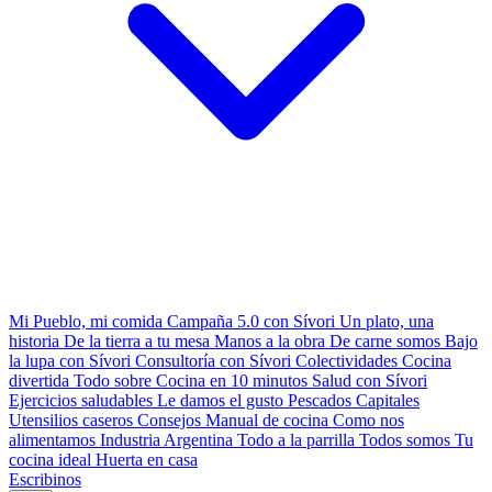
Mi Pueblo, mi comida
Campaña 5.0 con Sívori
Un plato, una
historia
De la tierra a tu mesa
Manos a la obra
De carne somos
Bajo
la lupa con Sívori
Consultoría con Sívori
Colectividades
Cocina
divertida
Todo sobre
Cocina en 10 minutos
Salud con Sívori
Ejercicios saludables
Le damos el gusto
Pescados Capitales
Utensilios caseros
Consejos
Manual de cocina
Como nos
alimentamos
Industria Argentina
Todo a la parrilla
Todos somos
Tu
cocina ideal
Huerta en casa
Escribinos