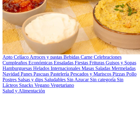
Apto Celíaco
Arroces y pastas
Bebidas
Carne
Celebraciones
Cumpleaños
Económicas
Ensaladas
Fiestas
Frituras
Guisos y Sopas
Hamburguesas
Helados
Internacionales
Masas Saladas
Mermeladas
Navidad
Panes
Pascuas
Pastelería
Pescados y Mariscos
Pizzas
Pollo
Postres
Salsas y dips
Saludables
Sin Azucar
Sin categoría
Sin
Lácteos
Snacks
Vegano
Vegetariano
Salud y Alimentación