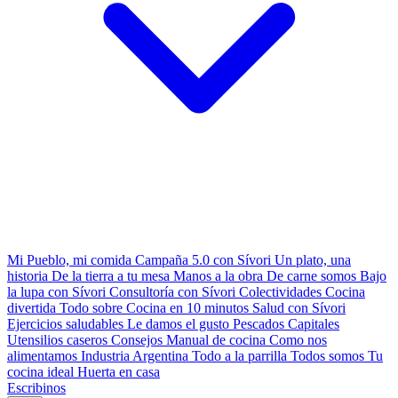
Mi Pueblo, mi comida
Campaña 5.0 con Sívori
Un plato, una
historia
De la tierra a tu mesa
Manos a la obra
De carne somos
Bajo
la lupa con Sívori
Consultoría con Sívori
Colectividades
Cocina
divertida
Todo sobre
Cocina en 10 minutos
Salud con Sívori
Ejercicios saludables
Le damos el gusto
Pescados Capitales
Utensilios caseros
Consejos
Manual de cocina
Como nos
alimentamos
Industria Argentina
Todo a la parrilla
Todos somos
Tu
cocina ideal
Huerta en casa
Escribinos