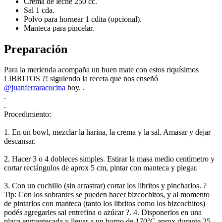
Crema de leche 250 cc.
Sal 1 cda.
Polvo para hornear 1 cdita (opcional).
Manteca para pincelar.
Preparación
Para la merienda acompaña un buen mate con estos riquísimos
LIBRITOS ?! siguiendo la receta que nos enseñó
@juanferraracocina
hoy. .
.
.
Procedimiento:
1. En un bowl, mezclar la harina, la crema y la sal. Amasar y dejar
descansar.
2. Hacer 3 o 4 dobleces simples. Estirar la masa medio centímetro y
cortar rectángulos de aprox 5 cm, pintar con manteca y plegar.
3. Con un cuchillo (sin arrastrar) cortar los libritos y pincharlos. ?
Tip: Con los sobrantes se pueden hacer bizcochitos, y al momento
de pintarlos con manteca (tanto los libritos como los bizcochitos)
podés agregarles sal entrefina o azúcar ?. 4. Disponerlos en una
placa enmantecada y llevar a un horno de 170°C aprox durante 25