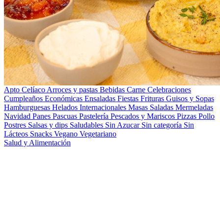
Apto Celíaco
Arroces y pastas
Bebidas
Carne
Celebraciones
Cumpleaños
Económicas
Ensaladas
Fiestas
Frituras
Guisos y Sopas
Hamburguesas
Helados
Internacionales
Masas Saladas
Mermeladas
Navidad
Panes
Pascuas
Pastelería
Pescados y Mariscos
Pizzas
Pollo
Postres
Salsas y dips
Saludables
Sin Azucar
Sin categoría
Sin
Lácteos
Snacks
Vegano
Vegetariano
Salud y Alimentación