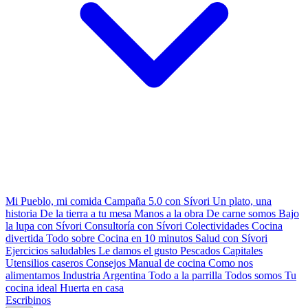
Mi Pueblo, mi comida
Campaña 5.0 con Sívori
Un plato, una
historia
De la tierra a tu mesa
Manos a la obra
De carne somos
Bajo
la lupa con Sívori
Consultoría con Sívori
Colectividades
Cocina
divertida
Todo sobre
Cocina en 10 minutos
Salud con Sívori
Ejercicios saludables
Le damos el gusto
Pescados Capitales
Utensilios caseros
Consejos
Manual de cocina
Como nos
alimentamos
Industria Argentina
Todo a la parrilla
Todos somos
Tu
cocina ideal
Huerta en casa
Escribinos