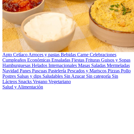
Apto Celíaco
Arroces y pastas
Bebidas
Carne
Celebraciones
Cumpleaños
Económicas
Ensaladas
Fiestas
Frituras
Guisos y Sopas
Hamburguesas
Helados
Internacionales
Masas Saladas
Mermeladas
Navidad
Panes
Pascuas
Pastelería
Pescados y Mariscos
Pizzas
Pollo
Postres
Salsas y dips
Saludables
Sin Azucar
Sin categoría
Sin
Lácteos
Snacks
Vegano
Vegetariano
Salud y Alimentación