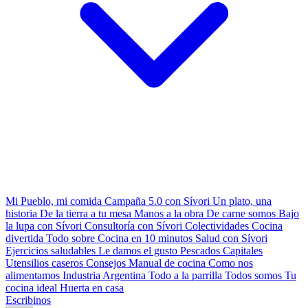
Mi Pueblo, mi comida
Campaña 5.0 con Sívori
Un plato, una
historia
De la tierra a tu mesa
Manos a la obra
De carne somos
Bajo
la lupa con Sívori
Consultoría con Sívori
Colectividades
Cocina
divertida
Todo sobre
Cocina en 10 minutos
Salud con Sívori
Ejercicios saludables
Le damos el gusto
Pescados Capitales
Utensilios caseros
Consejos
Manual de cocina
Como nos
alimentamos
Industria Argentina
Todo a la parrilla
Todos somos
Tu
cocina ideal
Huerta en casa
Escribinos