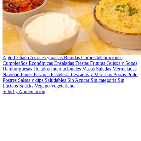
Apto Celíaco
Arroces y pastas
Bebidas
Carne
Celebraciones
Cumpleaños
Económicas
Ensaladas
Fiestas
Frituras
Guisos y Sopas
Hamburguesas
Helados
Internacionales
Masas Saladas
Mermeladas
Navidad
Panes
Pascuas
Pastelería
Pescados y Mariscos
Pizzas
Pollo
Postres
Salsas y dips
Saludables
Sin Azucar
Sin categoría
Sin
Lácteos
Snacks
Vegano
Vegetariano
Salud y Alimentación