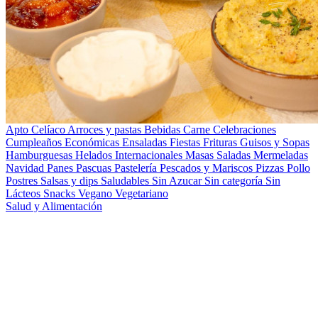
Apto Celíaco
Arroces y pastas
Bebidas
Carne
Celebraciones
Cumpleaños
Económicas
Ensaladas
Fiestas
Frituras
Guisos y Sopas
Hamburguesas
Helados
Internacionales
Masas Saladas
Mermeladas
Navidad
Panes
Pascuas
Pastelería
Pescados y Mariscos
Pizzas
Pollo
Postres
Salsas y dips
Saludables
Sin Azucar
Sin categoría
Sin
Lácteos
Snacks
Vegano
Vegetariano
Salud y Alimentación