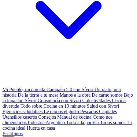
Mi Pueblo, mi comida
Campaña 5.0 con Sívori
Un plato, una
historia
De la tierra a tu mesa
Manos a la obra
De carne somos
Bajo
la lupa con Sívori
Consultoría con Sívori
Colectividades
Cocina
divertida
Todo sobre
Cocina en 10 minutos
Salud con Sívori
Ejercicios saludables
Le damos el gusto
Pescados Capitales
Utensilios caseros
Consejos
Manual de cocina
Como nos
alimentamos
Industria Argentina
Todo a la parrilla
Todos somos
Tu
cocina ideal
Huerta en casa
Escribinos