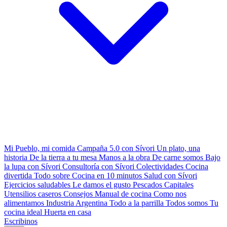
Mi Pueblo, mi comida
Campaña 5.0 con Sívori
Un plato, una
historia
De la tierra a tu mesa
Manos a la obra
De carne somos
Bajo
la lupa con Sívori
Consultoría con Sívori
Colectividades
Cocina
divertida
Todo sobre
Cocina en 10 minutos
Salud con Sívori
Ejercicios saludables
Le damos el gusto
Pescados Capitales
Utensilios caseros
Consejos
Manual de cocina
Como nos
alimentamos
Industria Argentina
Todo a la parrilla
Todos somos
Tu
cocina ideal
Huerta en casa
Escribinos