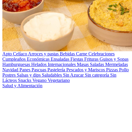
Apto Celíaco
Arroces y pastas
Bebidas
Carne
Celebraciones
Cumpleaños
Económicas
Ensaladas
Fiestas
Frituras
Guisos y Sopas
Hamburguesas
Helados
Internacionales
Masas Saladas
Mermeladas
Navidad
Panes
Pascuas
Pastelería
Pescados y Mariscos
Pizzas
Pollo
Postres
Salsas y dips
Saludables
Sin Azucar
Sin categoría
Sin
Lácteos
Snacks
Vegano
Vegetariano
Salud y Alimentación