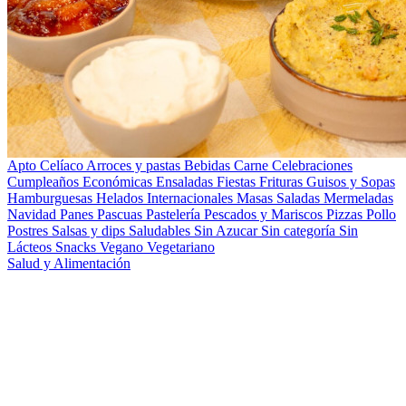
Apto Celíaco
Arroces y pastas
Bebidas
Carne
Celebraciones
Cumpleaños
Económicas
Ensaladas
Fiestas
Frituras
Guisos y Sopas
Hamburguesas
Helados
Internacionales
Masas Saladas
Mermeladas
Navidad
Panes
Pascuas
Pastelería
Pescados y Mariscos
Pizzas
Pollo
Postres
Salsas y dips
Saludables
Sin Azucar
Sin categoría
Sin
Lácteos
Snacks
Vegano
Vegetariano
Salud y Alimentación