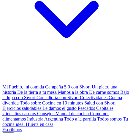
Mi Pueblo, mi comida
Campaña 5.0 con Sívori
Un plato, una
historia
De la tierra a tu mesa
Manos a la obra
De carne somos
Bajo
la lupa con Sívori
Consultoría con Sívori
Colectividades
Cocina
divertida
Todo sobre
Cocina en 10 minutos
Salud con Sívori
Ejercicios saludables
Le damos el gusto
Pescados Capitales
Utensilios caseros
Consejos
Manual de cocina
Como nos
alimentamos
Industria Argentina
Todo a la parrilla
Todos somos
Tu
cocina ideal
Huerta en casa
Escribinos