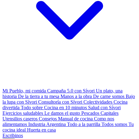
Mi Pueblo, mi comida
Campaña 5.0 con Sívori
Un plato, una
historia
De la tierra a tu mesa
Manos a la obra
De carne somos
Bajo
la lupa con Sívori
Consultoría con Sívori
Colectividades
Cocina
divertida
Todo sobre
Cocina en 10 minutos
Salud con Sívori
Ejercicios saludables
Le damos el gusto
Pescados Capitales
Utensilios caseros
Consejos
Manual de cocina
Como nos
alimentamos
Industria Argentina
Todo a la parrilla
Todos somos
Tu
cocina ideal
Huerta en casa
Escribinos