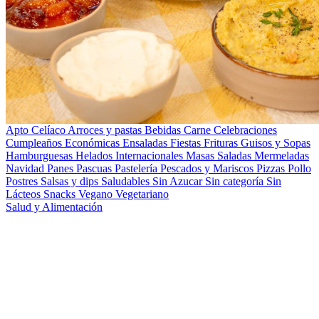
Apto Celíaco
Arroces y pastas
Bebidas
Carne
Celebraciones
Cumpleaños
Económicas
Ensaladas
Fiestas
Frituras
Guisos y Sopas
Hamburguesas
Helados
Internacionales
Masas Saladas
Mermeladas
Navidad
Panes
Pascuas
Pastelería
Pescados y Mariscos
Pizzas
Pollo
Postres
Salsas y dips
Saludables
Sin Azucar
Sin categoría
Sin
Lácteos
Snacks
Vegano
Vegetariano
Salud y Alimentación