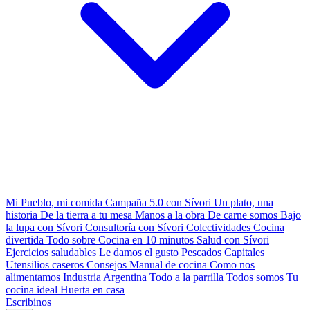
Mi Pueblo, mi comida
Campaña 5.0 con Sívori
Un plato, una
historia
De la tierra a tu mesa
Manos a la obra
De carne somos
Bajo
la lupa con Sívori
Consultoría con Sívori
Colectividades
Cocina
divertida
Todo sobre
Cocina en 10 minutos
Salud con Sívori
Ejercicios saludables
Le damos el gusto
Pescados Capitales
Utensilios caseros
Consejos
Manual de cocina
Como nos
alimentamos
Industria Argentina
Todo a la parrilla
Todos somos
Tu
cocina ideal
Huerta en casa
Escribinos