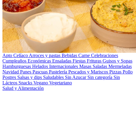
Apto Celíaco
Arroces y pastas
Bebidas
Carne
Celebraciones
Cumpleaños
Económicas
Ensaladas
Fiestas
Frituras
Guisos y Sopas
Hamburguesas
Helados
Internacionales
Masas Saladas
Mermeladas
Navidad
Panes
Pascuas
Pastelería
Pescados y Mariscos
Pizzas
Pollo
Postres
Salsas y dips
Saludables
Sin Azucar
Sin categoría
Sin
Lácteos
Snacks
Vegano
Vegetariano
Salud y Alimentación