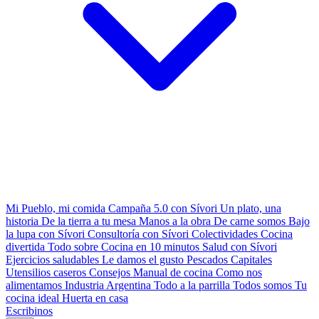
Mi Pueblo, mi comida
Campaña 5.0 con Sívori
Un plato, una
historia
De la tierra a tu mesa
Manos a la obra
De carne somos
Bajo
la lupa con Sívori
Consultoría con Sívori
Colectividades
Cocina
divertida
Todo sobre
Cocina en 10 minutos
Salud con Sívori
Ejercicios saludables
Le damos el gusto
Pescados Capitales
Utensilios caseros
Consejos
Manual de cocina
Como nos
alimentamos
Industria Argentina
Todo a la parrilla
Todos somos
Tu
cocina ideal
Huerta en casa
Escribinos