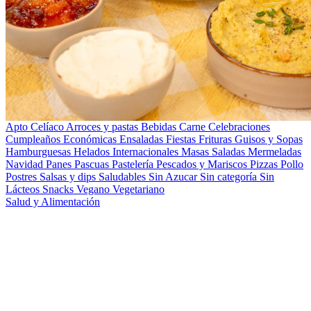
Apto Celíaco
Arroces y pastas
Bebidas
Carne
Celebraciones
Cumpleaños
Económicas
Ensaladas
Fiestas
Frituras
Guisos y Sopas
Hamburguesas
Helados
Internacionales
Masas Saladas
Mermeladas
Navidad
Panes
Pascuas
Pastelería
Pescados y Mariscos
Pizzas
Pollo
Postres
Salsas y dips
Saludables
Sin Azucar
Sin categoría
Sin
Lácteos
Snacks
Vegano
Vegetariano
Salud y Alimentación