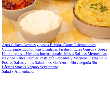
Apto Celíaco
Arroces y pastas
Bebidas
Carne
Celebraciones
Cumpleaños
Económicas
Ensaladas
Fiestas
Frituras
Guisos y Sopas
Hamburguesas
Helados
Internacionales
Masas Saladas
Mermeladas
Navidad
Panes
Pascuas
Pastelería
Pescados y Mariscos
Pizzas
Pollo
Postres
Salsas y dips
Saludables
Sin Azucar
Sin categoría
Sin
Lácteos
Snacks
Vegano
Vegetariano
Salud y Alimentación