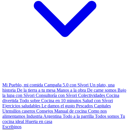
Mi Pueblo, mi comida
Campaña 5.0 con Sívori
Un plato, una
historia
De la tierra a tu mesa
Manos a la obra
De carne somos
Bajo
la lupa con Sívori
Consultoría con Sívori
Colectividades
Cocina
divertida
Todo sobre
Cocina en 10 minutos
Salud con Sívori
Ejercicios saludables
Le damos el gusto
Pescados Capitales
Utensilios caseros
Consejos
Manual de cocina
Como nos
alimentamos
Industria Argentina
Todo a la parrilla
Todos somos
Tu
cocina ideal
Huerta en casa
Escribinos