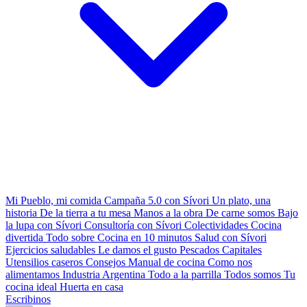
Mi Pueblo, mi comida
Campaña 5.0 con Sívori
Un plato, una
historia
De la tierra a tu mesa
Manos a la obra
De carne somos
Bajo
la lupa con Sívori
Consultoría con Sívori
Colectividades
Cocina
divertida
Todo sobre
Cocina en 10 minutos
Salud con Sívori
Ejercicios saludables
Le damos el gusto
Pescados Capitales
Utensilios caseros
Consejos
Manual de cocina
Como nos
alimentamos
Industria Argentina
Todo a la parrilla
Todos somos
Tu
cocina ideal
Huerta en casa
Escribinos