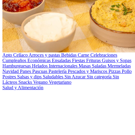
Apto Celíaco
Arroces y pastas
Bebidas
Carne
Celebraciones
Cumpleaños
Económicas
Ensaladas
Fiestas
Frituras
Guisos y Sopas
Hamburguesas
Helados
Internacionales
Masas Saladas
Mermeladas
Navidad
Panes
Pascuas
Pastelería
Pescados y Mariscos
Pizzas
Pollo
Postres
Salsas y dips
Saludables
Sin Azucar
Sin categoría
Sin
Lácteos
Snacks
Vegano
Vegetariano
Salud y Alimentación