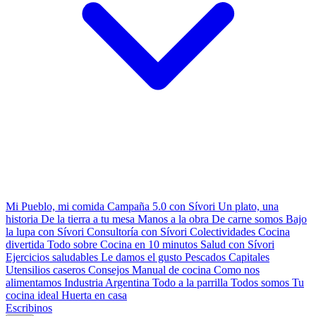
Mi Pueblo, mi comida
Campaña 5.0 con Sívori
Un plato, una
historia
De la tierra a tu mesa
Manos a la obra
De carne somos
Bajo
la lupa con Sívori
Consultoría con Sívori
Colectividades
Cocina
divertida
Todo sobre
Cocina en 10 minutos
Salud con Sívori
Ejercicios saludables
Le damos el gusto
Pescados Capitales
Utensilios caseros
Consejos
Manual de cocina
Como nos
alimentamos
Industria Argentina
Todo a la parrilla
Todos somos
Tu
cocina ideal
Huerta en casa
Escribinos