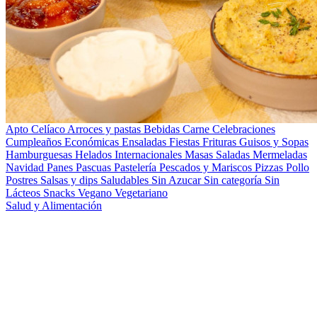
Apto Celíaco
Arroces y pastas
Bebidas
Carne
Celebraciones
Cumpleaños
Económicas
Ensaladas
Fiestas
Frituras
Guisos y Sopas
Hamburguesas
Helados
Internacionales
Masas Saladas
Mermeladas
Navidad
Panes
Pascuas
Pastelería
Pescados y Mariscos
Pizzas
Pollo
Postres
Salsas y dips
Saludables
Sin Azucar
Sin categoría
Sin
Lácteos
Snacks
Vegano
Vegetariano
Salud y Alimentación