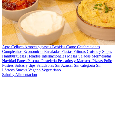
Apto Celíaco
Arroces y pastas
Bebidas
Carne
Celebraciones
Cumpleaños
Económicas
Ensaladas
Fiestas
Frituras
Guisos y Sopas
Hamburguesas
Helados
Internacionales
Masas Saladas
Mermeladas
Navidad
Panes
Pascuas
Pastelería
Pescados y Mariscos
Pizzas
Pollo
Postres
Salsas y dips
Saludables
Sin Azucar
Sin categoría
Sin
Lácteos
Snacks
Vegano
Vegetariano
Salud y Alimentación