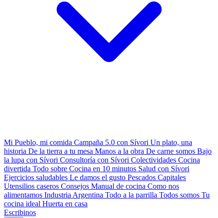
Mi Pueblo, mi comida
Campaña 5.0 con Sívori
Un plato, una
historia
De la tierra a tu mesa
Manos a la obra
De carne somos
Bajo
la lupa con Sívori
Consultoría con Sívori
Colectividades
Cocina
divertida
Todo sobre
Cocina en 10 minutos
Salud con Sívori
Ejercicios saludables
Le damos el gusto
Pescados Capitales
Utensilios caseros
Consejos
Manual de cocina
Como nos
alimentamos
Industria Argentina
Todo a la parrilla
Todos somos
Tu
cocina ideal
Huerta en casa
Escribinos