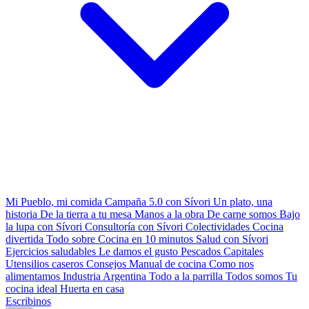
Mi Pueblo, mi comida
Campaña 5.0 con Sívori
Un plato, una
historia
De la tierra a tu mesa
Manos a la obra
De carne somos
Bajo
la lupa con Sívori
Consultoría con Sívori
Colectividades
Cocina
divertida
Todo sobre
Cocina en 10 minutos
Salud con Sívori
Ejercicios saludables
Le damos el gusto
Pescados Capitales
Utensilios caseros
Consejos
Manual de cocina
Como nos
alimentamos
Industria Argentina
Todo a la parrilla
Todos somos
Tu
cocina ideal
Huerta en casa
Escribinos