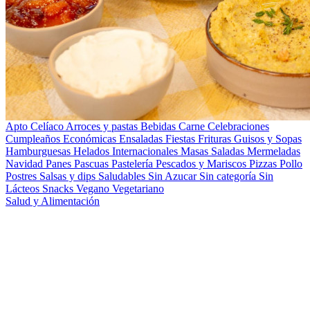
Apto Celíaco
Arroces y pastas
Bebidas
Carne
Celebraciones
Cumpleaños
Económicas
Ensaladas
Fiestas
Frituras
Guisos y Sopas
Hamburguesas
Helados
Internacionales
Masas Saladas
Mermeladas
Navidad
Panes
Pascuas
Pastelería
Pescados y Mariscos
Pizzas
Pollo
Postres
Salsas y dips
Saludables
Sin Azucar
Sin categoría
Sin
Lácteos
Snacks
Vegano
Vegetariano
Salud y Alimentación