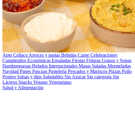
Apto Celíaco
Arroces y pastas
Bebidas
Carne
Celebraciones
Cumpleaños
Económicas
Ensaladas
Fiestas
Frituras
Guisos y Sopas
Hamburguesas
Helados
Internacionales
Masas Saladas
Mermeladas
Navidad
Panes
Pascuas
Pastelería
Pescados y Mariscos
Pizzas
Pollo
Postres
Salsas y dips
Saludables
Sin Azucar
Sin categoría
Sin
Lácteos
Snacks
Vegano
Vegetariano
Salud y Alimentación