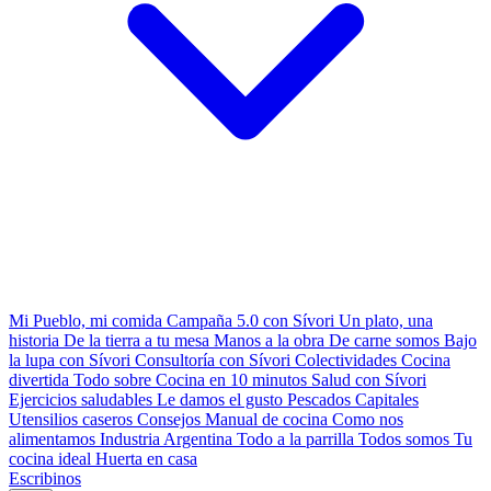
Mi Pueblo, mi comida
Campaña 5.0 con Sívori
Un plato, una
historia
De la tierra a tu mesa
Manos a la obra
De carne somos
Bajo
la lupa con Sívori
Consultoría con Sívori
Colectividades
Cocina
divertida
Todo sobre
Cocina en 10 minutos
Salud con Sívori
Ejercicios saludables
Le damos el gusto
Pescados Capitales
Utensilios caseros
Consejos
Manual de cocina
Como nos
alimentamos
Industria Argentina
Todo a la parrilla
Todos somos
Tu
cocina ideal
Huerta en casa
Escribinos