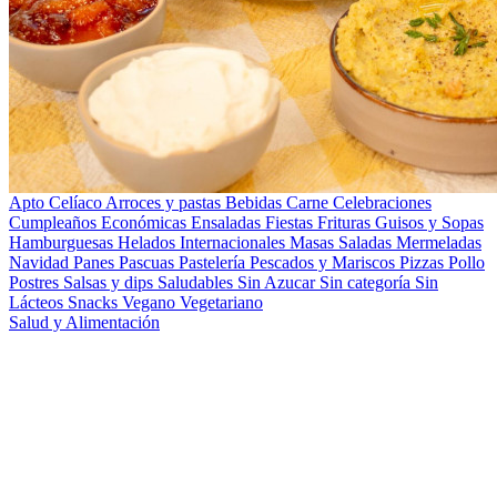
Apto Celíaco
Arroces y pastas
Bebidas
Carne
Celebraciones
Cumpleaños
Económicas
Ensaladas
Fiestas
Frituras
Guisos y Sopas
Hamburguesas
Helados
Internacionales
Masas Saladas
Mermeladas
Navidad
Panes
Pascuas
Pastelería
Pescados y Mariscos
Pizzas
Pollo
Postres
Salsas y dips
Saludables
Sin Azucar
Sin categoría
Sin
Lácteos
Snacks
Vegano
Vegetariano
Salud y Alimentación