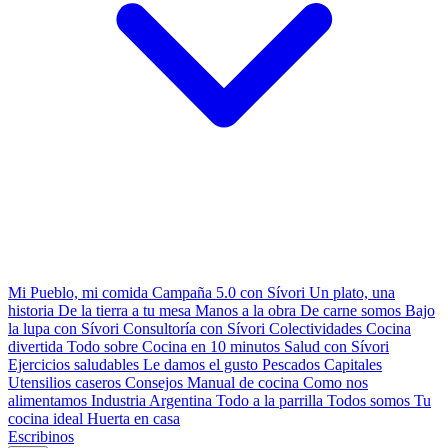
Mi Pueblo, mi comida
Campaña 5.0 con Sívori
Un plato, una
historia
De la tierra a tu mesa
Manos a la obra
De carne somos
Bajo
la lupa con Sívori
Consultoría con Sívori
Colectividades
Cocina
divertida
Todo sobre
Cocina en 10 minutos
Salud con Sívori
Ejercicios saludables
Le damos el gusto
Pescados Capitales
Utensilios caseros
Consejos
Manual de cocina
Como nos
alimentamos
Industria Argentina
Todo a la parrilla
Todos somos
Tu
cocina ideal
Huerta en casa
Escribinos