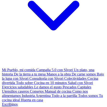
Mi Pueblo, mi comida
Campaña 5.0 con Sívori
Un plato, una
historia
De la tierra a tu mesa
Manos a la obra
De carne somos
Bajo
la lupa con Sívori
Consultoría con Sívori
Colectividades
Cocina
divertida
Todo sobre
Cocina en 10 minutos
Salud con Sívori
Ejercicios saludables
Le damos el gusto
Pescados Capitales
Utensilios caseros
Consejos
Manual de cocina
Como nos
alimentamos
Industria Argentina
Todo a la parrilla
Todos somos
Tu
cocina ideal
Huerta en casa
Escribinos