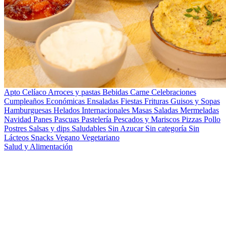
Apto Celíaco
Arroces y pastas
Bebidas
Carne
Celebraciones
Cumpleaños
Económicas
Ensaladas
Fiestas
Frituras
Guisos y Sopas
Hamburguesas
Helados
Internacionales
Masas Saladas
Mermeladas
Navidad
Panes
Pascuas
Pastelería
Pescados y Mariscos
Pizzas
Pollo
Postres
Salsas y dips
Saludables
Sin Azucar
Sin categoría
Sin
Lácteos
Snacks
Vegano
Vegetariano
Salud y Alimentación