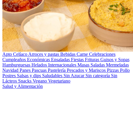
Apto Celíaco
Arroces y pastas
Bebidas
Carne
Celebraciones
Cumpleaños
Económicas
Ensaladas
Fiestas
Frituras
Guisos y Sopas
Hamburguesas
Helados
Internacionales
Masas Saladas
Mermeladas
Navidad
Panes
Pascuas
Pastelería
Pescados y Mariscos
Pizzas
Pollo
Postres
Salsas y dips
Saludables
Sin Azucar
Sin categoría
Sin
Lácteos
Snacks
Vegano
Vegetariano
Salud y Alimentación