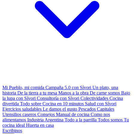
Mi Pueblo, mi comida
Campaña 5.0 con Sívori
Un plato, una
historia
De la tierra a tu mesa
Manos a la obra
De carne somos
Bajo
la lupa con Sívori
Consultoría con Sívori
Colectividades
Cocina
divertida
Todo sobre
Cocina en 10 minutos
Salud con Sívori
Ejercicios saludables
Le damos el gusto
Pescados Capitales
Utensilios caseros
Consejos
Manual de cocina
Como nos
alimentamos
Industria Argentina
Todo a la parrilla
Todos somos
Tu
cocina ideal
Huerta en casa
Escribinos