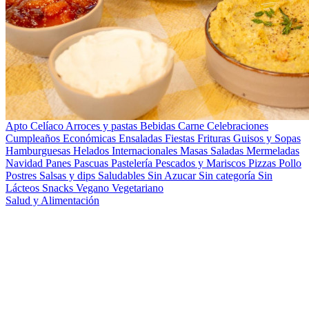
Apto Celíaco
Arroces y pastas
Bebidas
Carne
Celebraciones
Cumpleaños
Económicas
Ensaladas
Fiestas
Frituras
Guisos y Sopas
Hamburguesas
Helados
Internacionales
Masas Saladas
Mermeladas
Navidad
Panes
Pascuas
Pastelería
Pescados y Mariscos
Pizzas
Pollo
Postres
Salsas y dips
Saludables
Sin Azucar
Sin categoría
Sin
Lácteos
Snacks
Vegano
Vegetariano
Salud y Alimentación