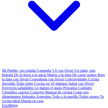
Mi Pueblo, mi comida
Campaña 5.0 con Sívori
Un plato, una
historia
De la tierra a tu mesa
Manos a la obra
De carne somos
Bajo
la lupa con Sívori
Consultoría con Sívori
Colectividades
Cocina
divertida
Todo sobre
Cocina en 10 minutos
Salud con Sívori
Ejercicios saludables
Le damos el gusto
Pescados Capitales
Utensilios caseros
Consejos
Manual de cocina
Como nos
alimentamos
Industria Argentina
Todo a la parrilla
Todos somos
Tu
cocina ideal
Huerta en casa
Escribinos