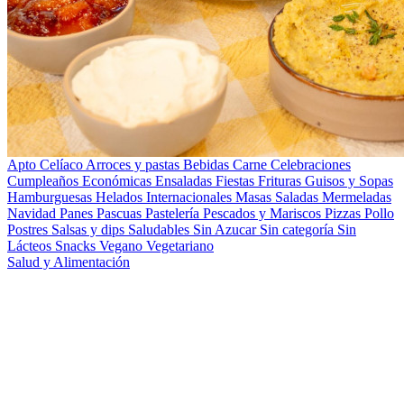
Apto Celíaco
Arroces y pastas
Bebidas
Carne
Celebraciones
Cumpleaños
Económicas
Ensaladas
Fiestas
Frituras
Guisos y Sopas
Hamburguesas
Helados
Internacionales
Masas Saladas
Mermeladas
Navidad
Panes
Pascuas
Pastelería
Pescados y Mariscos
Pizzas
Pollo
Postres
Salsas y dips
Saludables
Sin Azucar
Sin categoría
Sin
Lácteos
Snacks
Vegano
Vegetariano
Salud y Alimentación