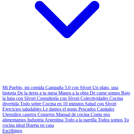
Mi Pueblo, mi comida
Campaña 5.0 con Sívori
Un plato, una
historia
De la tierra a tu mesa
Manos a la obra
De carne somos
Bajo
la lupa con Sívori
Consultoría con Sívori
Colectividades
Cocina
divertida
Todo sobre
Cocina en 10 minutos
Salud con Sívori
Ejercicios saludables
Le damos el gusto
Pescados Capitales
Utensilios caseros
Consejos
Manual de cocina
Como nos
alimentamos
Industria Argentina
Todo a la parrilla
Todos somos
Tu
cocina ideal
Huerta en casa
Escribinos