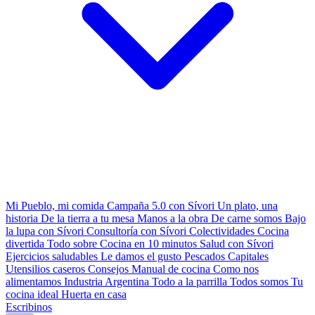
Mi Pueblo, mi comida
Campaña 5.0 con Sívori
Un plato, una
historia
De la tierra a tu mesa
Manos a la obra
De carne somos
Bajo
la lupa con Sívori
Consultoría con Sívori
Colectividades
Cocina
divertida
Todo sobre
Cocina en 10 minutos
Salud con Sívori
Ejercicios saludables
Le damos el gusto
Pescados Capitales
Utensilios caseros
Consejos
Manual de cocina
Como nos
alimentamos
Industria Argentina
Todo a la parrilla
Todos somos
Tu
cocina ideal
Huerta en casa
Escribinos