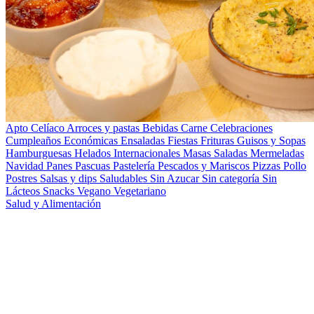
Apto Celíaco
Arroces y pastas
Bebidas
Carne
Celebraciones
Cumpleaños
Económicas
Ensaladas
Fiestas
Frituras
Guisos y Sopas
Hamburguesas
Helados
Internacionales
Masas Saladas
Mermeladas
Navidad
Panes
Pascuas
Pastelería
Pescados y Mariscos
Pizzas
Pollo
Postres
Salsas y dips
Saludables
Sin Azucar
Sin categoría
Sin
Lácteos
Snacks
Vegano
Vegetariano
Salud y Alimentación