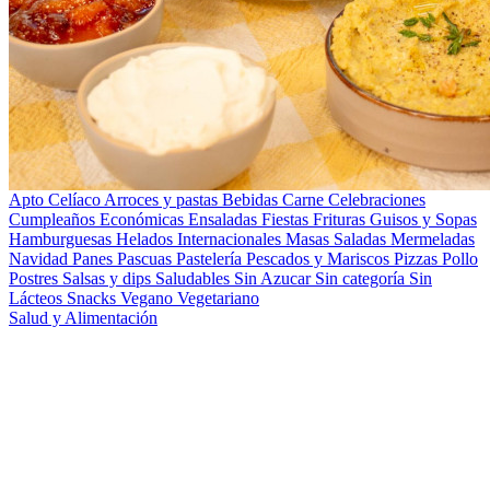
Apto Celíaco
Arroces y pastas
Bebidas
Carne
Celebraciones
Cumpleaños
Económicas
Ensaladas
Fiestas
Frituras
Guisos y Sopas
Hamburguesas
Helados
Internacionales
Masas Saladas
Mermeladas
Navidad
Panes
Pascuas
Pastelería
Pescados y Mariscos
Pizzas
Pollo
Postres
Salsas y dips
Saludables
Sin Azucar
Sin categoría
Sin
Lácteos
Snacks
Vegano
Vegetariano
Salud y Alimentación