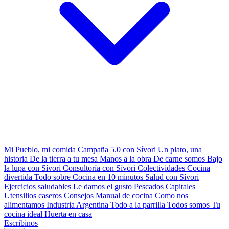
Mi Pueblo, mi comida
Campaña 5.0 con Sívori
Un plato, una
historia
De la tierra a tu mesa
Manos a la obra
De carne somos
Bajo
la lupa con Sívori
Consultoría con Sívori
Colectividades
Cocina
divertida
Todo sobre
Cocina en 10 minutos
Salud con Sívori
Ejercicios saludables
Le damos el gusto
Pescados Capitales
Utensilios caseros
Consejos
Manual de cocina
Como nos
alimentamos
Industria Argentina
Todo a la parrilla
Todos somos
Tu
cocina ideal
Huerta en casa
Escribinos