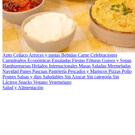
Apto Celíaco
Arroces y pastas
Bebidas
Carne
Celebraciones
Cumpleaños
Económicas
Ensaladas
Fiestas
Frituras
Guisos y Sopas
Hamburguesas
Helados
Internacionales
Masas Saladas
Mermeladas
Navidad
Panes
Pascuas
Pastelería
Pescados y Mariscos
Pizzas
Pollo
Postres
Salsas y dips
Saludables
Sin Azucar
Sin categoría
Sin
Lácteos
Snacks
Vegano
Vegetariano
Salud y Alimentación