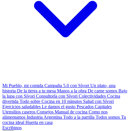
Mi Pueblo, mi comida
Campaña 5.0 con Sívori
Un plato, una
historia
De la tierra a tu mesa
Manos a la obra
De carne somos
Bajo
la lupa con Sívori
Consultoría con Sívori
Colectividades
Cocina
divertida
Todo sobre
Cocina en 10 minutos
Salud con Sívori
Ejercicios saludables
Le damos el gusto
Pescados Capitales
Utensilios caseros
Consejos
Manual de cocina
Como nos
alimentamos
Industria Argentina
Todo a la parrilla
Todos somos
Tu
cocina ideal
Huerta en casa
Escribinos