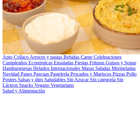
Apto Celíaco
Arroces y pastas
Bebidas
Carne
Celebraciones
Cumpleaños
Económicas
Ensaladas
Fiestas
Frituras
Guisos y Sopas
Hamburguesas
Helados
Internacionales
Masas Saladas
Mermeladas
Navidad
Panes
Pascuas
Pastelería
Pescados y Mariscos
Pizzas
Pollo
Postres
Salsas y dips
Saludables
Sin Azucar
Sin categoría
Sin
Lácteos
Snacks
Vegano
Vegetariano
Salud y Alimentación