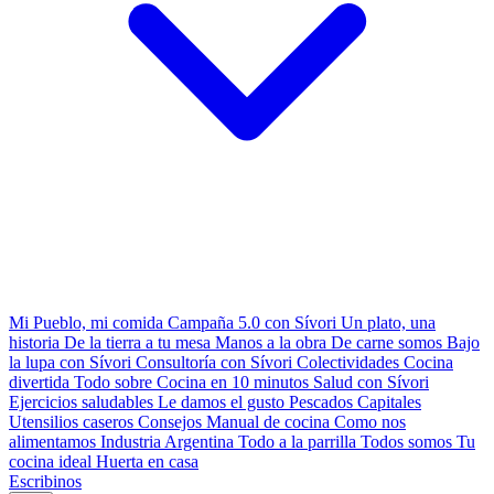
Mi Pueblo, mi comida
Campaña 5.0 con Sívori
Un plato, una
historia
De la tierra a tu mesa
Manos a la obra
De carne somos
Bajo
la lupa con Sívori
Consultoría con Sívori
Colectividades
Cocina
divertida
Todo sobre
Cocina en 10 minutos
Salud con Sívori
Ejercicios saludables
Le damos el gusto
Pescados Capitales
Utensilios caseros
Consejos
Manual de cocina
Como nos
alimentamos
Industria Argentina
Todo a la parrilla
Todos somos
Tu
cocina ideal
Huerta en casa
Escribinos