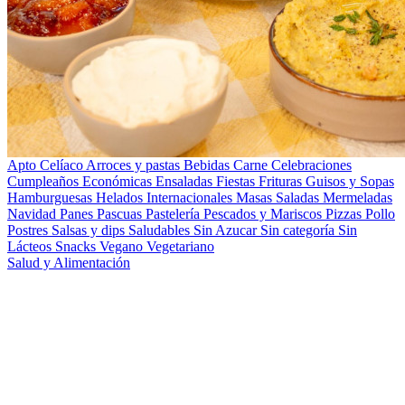
Apto Celíaco
Arroces y pastas
Bebidas
Carne
Celebraciones
Cumpleaños
Económicas
Ensaladas
Fiestas
Frituras
Guisos y Sopas
Hamburguesas
Helados
Internacionales
Masas Saladas
Mermeladas
Navidad
Panes
Pascuas
Pastelería
Pescados y Mariscos
Pizzas
Pollo
Postres
Salsas y dips
Saludables
Sin Azucar
Sin categoría
Sin
Lácteos
Snacks
Vegano
Vegetariano
Salud y Alimentación