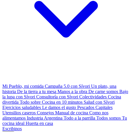
Mi Pueblo, mi comida
Campaña 5.0 con Sívori
Un plato, una
historia
De la tierra a tu mesa
Manos a la obra
De carne somos
Bajo
la lupa con Sívori
Consultoría con Sívori
Colectividades
Cocina
divertida
Todo sobre
Cocina en 10 minutos
Salud con Sívori
Ejercicios saludables
Le damos el gusto
Pescados Capitales
Utensilios caseros
Consejos
Manual de cocina
Como nos
alimentamos
Industria Argentina
Todo a la parrilla
Todos somos
Tu
cocina ideal
Huerta en casa
Escribinos