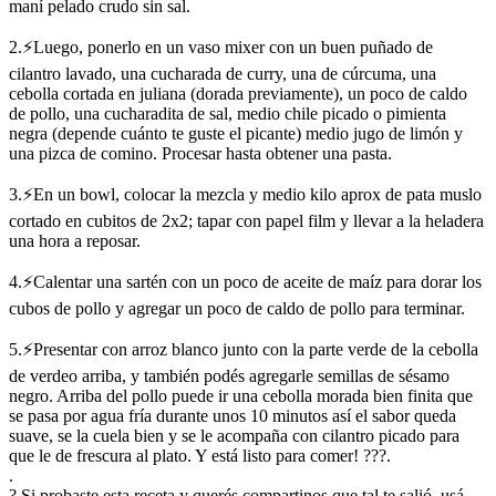
maní pelado crudo sin sal.
2.⚡Luego, ponerlo en un vaso mixer con un buen puñado de
cilantro lavado, una cucharada de curry, una de cúrcuma, una
cebolla cortada en juliana (dorada previamente), un poco de caldo
de pollo, una cucharadita de sal, medio chile picado o pimienta
negra (depende cuánto te guste el picante) medio jugo de limón y
una pizca de comino. Procesar hasta obtener una pasta.
3.⚡En un bowl, colocar la mezcla y medio kilo aprox de pata muslo
cortado en cubitos de 2x2; tapar con papel film y llevar a la heladera
una hora a reposar.
4.⚡Calentar una sartén con un poco de aceite de maíz para dorar los
cubos de pollo y agregar un poco de caldo de pollo para terminar.
5.⚡Presentar con arroz blanco junto con la parte verde de la cebolla
de verdeo arriba, y también podés agregarle semillas de sésamo
negro. Arriba del pollo puede ir una cebolla morada bien finita que
se pasa por agua fría durante unos 10 minutos así el sabor queda
suave, se la cuela bien y se le acompaña con cilantro picado para
que le de frescura al plato. Y está listo para comer! ???.
.
? Si probaste esta receta y querés compartinos que tal te salió, usá