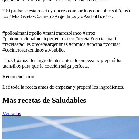
.
? Si probaste esta receta y querés compartinos que tal te salió, usá
los #MisRecetasCocinerosArgentinos y #AsiLoHiceYo .
.
.
#polloalmani #pollo #mani #arrozblanco #arroz
#platonutricionalmenteperfecto #rico #receta #recetasjuani
#recetasfaciles #recetasargentinas #comida #cocina #cocinar
#cocinerosargentinos #tvpublica
Tip: Organizá los ingredientes antes de empezar y prepará los
utensilios para que la cocción salga perfecta.
Recomendacion
Leé toda la receta antes de empezar y prepará los ingredientes.
Más recetas de Saludables
Ver todas