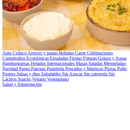
Apto Celíaco
Arroces y pastas
Bebidas
Carne
Celebraciones
Cumpleaños
Económicas
Ensaladas
Fiestas
Frituras
Guisos y Sopas
Hamburguesas
Helados
Internacionales
Masas Saladas
Mermeladas
Navidad
Panes
Pascuas
Pastelería
Pescados y Mariscos
Pizzas
Pollo
Postres
Salsas y dips
Saludables
Sin Azucar
Sin categoría
Sin
Lácteos
Snacks
Vegano
Vegetariano
Salud y Alimentación