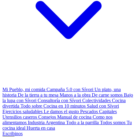
Mi Pueblo, mi comida
Campaña 5.0 con Sívori
Un plato, una
historia
De la tierra a tu mesa
Manos a la obra
De carne somos
Bajo
la lupa con Sívori
Consultoría con Sívori
Colectividades
Cocina
divertida
Todo sobre
Cocina en 10 minutos
Salud con Sívori
Ejercicios saludables
Le damos el gusto
Pescados Capitales
Utensilios caseros
Consejos
Manual de cocina
Como nos
alimentamos
Industria Argentina
Todo a la parrilla
Todos somos
Tu
cocina ideal
Huerta en casa
Escribinos