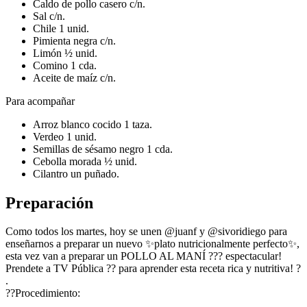
Caldo de pollo casero c/n.
Sal c/n.
Chile 1 unid.
Pimienta negra c/n.
Limón ½ unid.
Comino 1 cda.
Aceite de maíz c/n.
Para acompañar
Arroz blanco cocido 1 taza.
Verdeo 1 unid.
Semillas de sésamo negro 1 cda.
Cebolla morada ½ unid.
Cilantro un puñado.
Preparación
Como todos los martes, hoy se unen @juanf y @sivoridiego para
enseñarnos a preparar un nuevo ✨plato nutricionalmente perfecto✨,
esta vez van a preparar un POLLO AL MANÍ ??? espectacular!
Prendete a TV Pública ?? para aprender esta receta rica y nutritiva! ?
.
??Procedimiento: