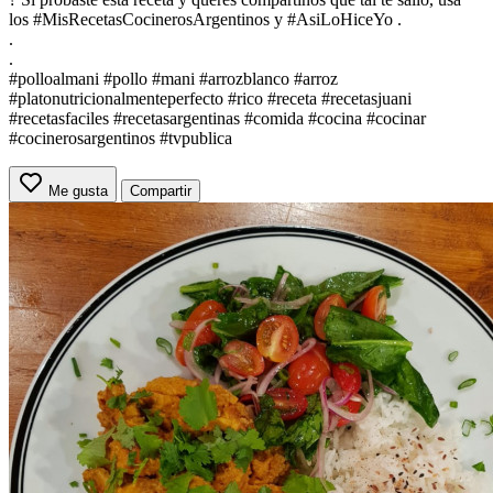
los #MisRecetasCocinerosArgentinos y #AsiLoHiceYo .
.
.
#polloalmani #pollo #mani #arrozblanco #arroz
#platonutricionalmenteperfecto #rico #receta #recetasjuani
#recetasfaciles #recetasargentinas #comida #cocina #cocinar
#cocinerosargentinos #tvpublica
Me gusta
Compartir