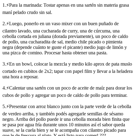
1.⚡Para la marinada: Tostar apenas en una sartén sin materia grasa
maní pelado crudo sin sal.
2.⚡Luego, ponerlo en un vaso mixer con un buen puñado de
cilantro lavado, una cucharada de curry, una de cúrcuma, una
cebolla cortada en juliana (dorada previamente), un poco de caldo
de pollo, una cucharadita de sal, medio chile picado o pimienta
negra (depende cuánto te guste el picante) medio jugo de limón y
una pizca de comino. Procesar hasta obtener una pasta.
3.⚡En un bowl, colocar la mezcla y medio kilo aprox de pata muslo
cortado en cubitos de 2x2; tapar con papel film y llevar a la heladera
una hora a reposar.
4.⚡Calentar una sartén con un poco de aceite de maíz para dorar los
cubos de pollo y agregar un poco de caldo de pollo para terminar.
5.⚡Presentar con arroz blanco junto con la parte verde de la cebolla
de verdeo arriba, y también podés agregarle semillas de sésamo
negro. Arriba del pollo puede ir una cebolla morada bien finita que
se pasa por agua fría durante unos 10 minutos así el sabor queda
suave, se la cuela bien y se le acompaña con cilantro picado para
que le de frescura al plato. Y está listo para comer! ???.