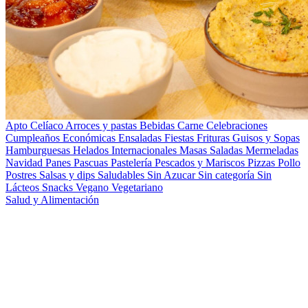
Apto Celíaco
Arroces y pastas
Bebidas
Carne
Celebraciones
Cumpleaños
Económicas
Ensaladas
Fiestas
Frituras
Guisos y Sopas
Hamburguesas
Helados
Internacionales
Masas Saladas
Mermeladas
Navidad
Panes
Pascuas
Pastelería
Pescados y Mariscos
Pizzas
Pollo
Postres
Salsas y dips
Saludables
Sin Azucar
Sin categoría
Sin
Lácteos
Snacks
Vegano
Vegetariano
Salud y Alimentación