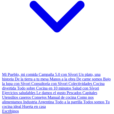
Mi Pueblo, mi comida
Campaña 5.0 con Sívori
Un plato, una
historia
De la tierra a tu mesa
Manos a la obra
De carne somos
Bajo
la lupa con Sívori
Consultoría con Sívori
Colectividades
Cocina
divertida
Todo sobre
Cocina en 10 minutos
Salud con Sívori
Ejercicios saludables
Le damos el gusto
Pescados Capitales
Utensilios caseros
Consejos
Manual de cocina
Como nos
alimentamos
Industria Argentina
Todo a la parrilla
Todos somos
Tu
cocina ideal
Huerta en casa
Escribinos