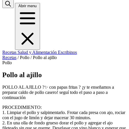
Abrir menu
Recetas
Salud y Alimentación
Escribinos
Recetas
/
Pollo
/
Pollo al ajillo
Pollo
Pollo al ajillo
POLLO AL AJILLO ?✨ con papas fritas ? ¡y te enseñamos a
preparar caldo de pollo casero! seguí todo el paso a paso a
continuación
PROCEDIMIENTO:
1. Limpiar el pollo y salpimentarlo. Frotar cada presa con ajo, rociar
con el jugo de limón y dejar macerar 30 minutos.
2. En una olla de fondo grueso dorar el pollo y agregar el ajo
fileteado sin que se queme. Desglasar con vino blanco y esperar que