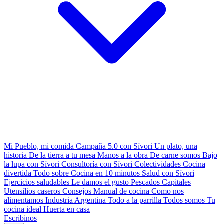
Mi Pueblo, mi comida
Campaña 5.0 con Sívori
Un plato, una
historia
De la tierra a tu mesa
Manos a la obra
De carne somos
Bajo
la lupa con Sívori
Consultoría con Sívori
Colectividades
Cocina
divertida
Todo sobre
Cocina en 10 minutos
Salud con Sívori
Ejercicios saludables
Le damos el gusto
Pescados Capitales
Utensilios caseros
Consejos
Manual de cocina
Como nos
alimentamos
Industria Argentina
Todo a la parrilla
Todos somos
Tu
cocina ideal
Huerta en casa
Escribinos